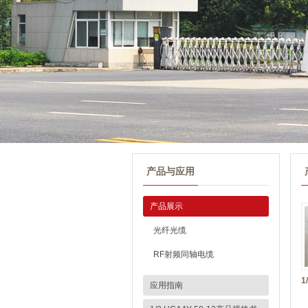
产品与应用
产品展示
光纤光缆
RF射频同轴电缆
1
应用指南