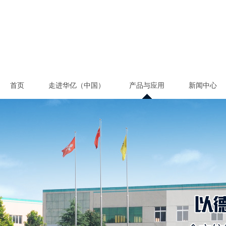
首页
走进华亿（中国）
产品与应用
新闻中心