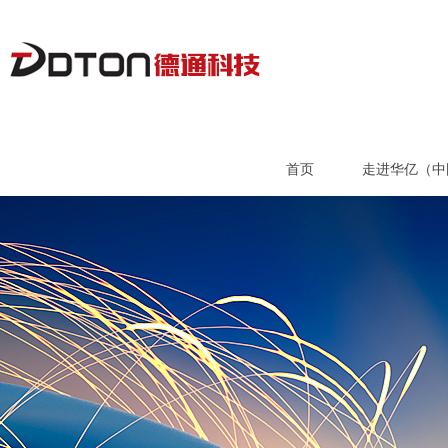
首页
走进华亿（中